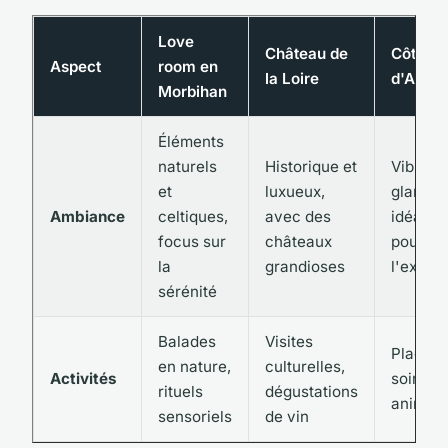
Love
Château de
Côte
Aspect
room en
la Loire
d'Azur
Morbihan
Éléments
naturels
Historique et
Vibrant
et
luxueux,
glamour
Ambiance
celtiques,
avec des
idéale
focus sur
châteaux
pour
la
grandioses
l'excita
sérénité
Balades
Visites
Plages,
en nature,
culturelles,
Activités
soirées
rituels
dégustations
animée
sensoriels
de vin