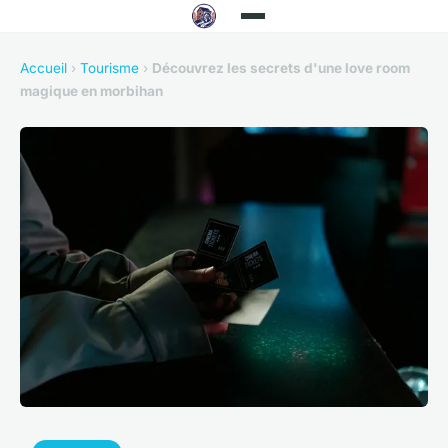
Accueil
›
Tourisme
›
Découvrez les secrets d'une love room
magique en morbihan